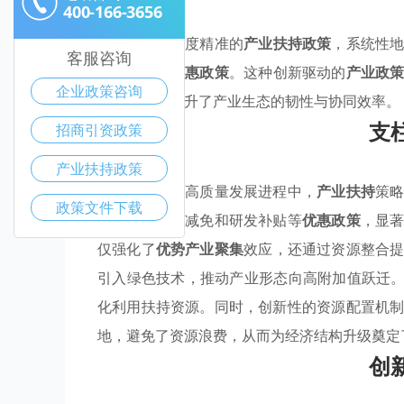
400-166-3656
湘潭市通过高度精准的
产业扶持政策
，系统性
客服咨询
实施差异化
优惠政策
。这种创新驱动的
产业政
企业政策咨询
向性，显著提升了产业生态的韧性与协同效率。
支
招商引资政策
产业扶持政策
湘潭市在推进高质量发展进程中，
产业扶持
策
政策文件下载
设计，如税收减免和研发补贴等
优惠政策
，显
仅强化了
优势产业聚集
效应，还通过资源整合
引入绿色技术，推动产业形态向高附加值跃迁。
化利用扶持资源。同时，创新性的资源配置机
地，避免了资源浪费，从而为经济结构升级奠定
创